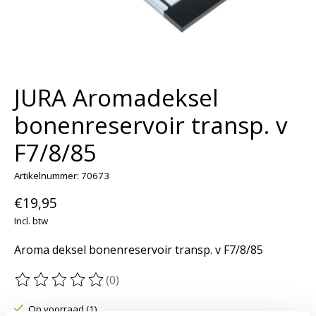
JURA Aromadeksel
bonenreservoir transp. v
F7/8/85
Artikelnummer: 70673
€19,95
Incl. btw
Aroma deksel bonenreservoir transp. v F7/8/85
(0)
De beoordeling van dit product is
0
van de 5
Op voorraad (1)