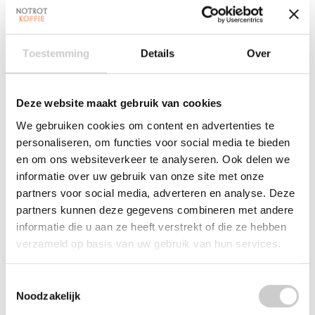
Maak een keuze:
*
Toestemming
Details
Over
Hoeveelheid:
Deze website maakt gebruik van cookies
We gebruiken cookies om content en advertenties te
Toevoegen aan winkelwagen
personaliseren, om functies voor social media te bieden
en om ons websiteverkeer te analyseren. Ook delen we
Aan verlanglijst toevoegen
informatie over uw gebruik van onze site met onze
partners voor social media, adverteren en analyse. Deze
Plaats bestelling
partners kunnen deze gegevens combineren met andere
informatie die u aan ze heeft verstrekt of die ze hebben
Toevoegen om te vergelijken
verzameld op basis van uw gebruik van hun services.
Toestemmingsselectie
Reviews (0)
Noodzakelijk