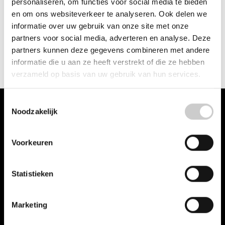
personaliseren, om functies voor social media te bieden
JURA zekering draad
JURA HS-PLUS molen
en om ons websiteverkeer te analyseren. Ook delen we
(EU 152°C / bruin)
ME-043
informatie over uw gebruik van onze site met onze
voor Jura S9 OT / Xs
€174,95
partners voor social media, adverteren en analyse. Deze
OT
partners kunnen deze gegevens combineren met andere
€11,95
informatie die u aan ze heeft verstrekt of die ze hebben
verzameld op basis van uw gebruik van hun services.
Toestemmingsselectie
Noodzakelijk
Voorkeuren
Hier vindt u vele JURA onderdelen voor uw JURA machine. Kies uw
JURA via het menu Series of maak uw keuze via Onderdelen.
Statistieken
Categorieën
Series
Marketing
Onderdelen