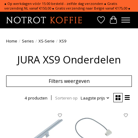
● Op werkdagen vóór 15:00 besteld - zelfde dag verzonden ● Gratis
verzending NL vanaf €150,00 ● Gratis verzending naar België vanaf €175,00 ●
Verlanglijst
Winkelwa
Home
/
Series
/
XS-Serie
/
XS9
JURA XS9 Onderdelen
Filters weergeven
4 producten
Sorteren op
Laagste prijs