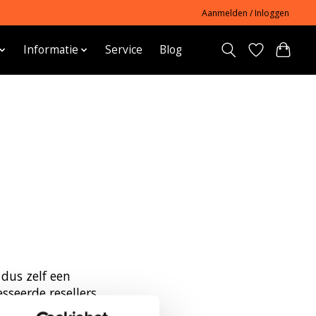
Aanmelden / Inloggen
Informatie
Service
Blog
 dus zelf een
sseerde resellers.