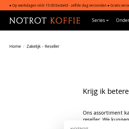
● Op werkdagen vóór 15:00 besteld - zelfde dag verzonden ● Gratis verze
Series
Onder
Home
/
Zakelijk - Reseller
Krijg ik betere
Ons assortiment kan
reseller. We kunnen