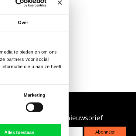
ij inkoop van
Over
seerd en na
 media te bieden en om ons
s anders niet
ze partners voor social
nformatie die u aan ze heeft
Marketing
Abonneer je op onze nieuwsbrief
Abonneer
Alles toestaan