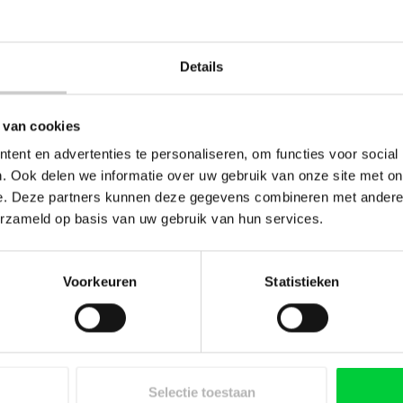
 artikelen met een staffelkorting, dat is het voordeel b
Details
k bestellen?
 van cookies
 bestellen is niet mogelijk, het systeem is geautomati
ent en advertenties te personaliseren, om functies voor social
p wordt er een verzendlabel aangemaakt, helaas is iet
. Ook delen we informatie over uw gebruik van onze site met on
e. Deze partners kunnen deze gegevens combineren met andere i
erzameld op basis van uw gebruik van hun services.
Voorkeuren
Statistieken
Mijn account
Informatie
Registreren
Over Notrot Koffie
Selectie toestaan