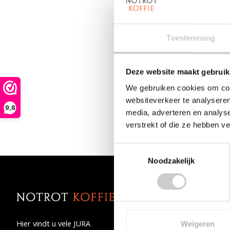
Wij werken bij veel
grotere aantallen.
Toestemming
Kan ik zakelij
Deze website maakt gebruik
Zakelijk op factuur
We gebruiken cookies om cont
betaling via de sho
websiteverkeer te analyseren
9,8
mogelijk.
media, adverteren en analys
verstrekt of die ze hebben v
Toestemmingsselectie
Noodzakelijk
Categorieën
Series
Hier vindt u vele JURA
Weigeren