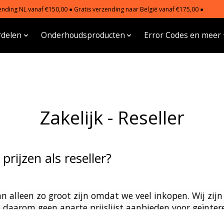
nding NL vanaf €150,00 ● Gratis verzending naar België vanaf €175,00 ●
delen
Onderhoudsproducten
Error Codes en meer
Zakelijk - Reseller
 prijzen als reseller?
 alleen zo groot zijn omdat we veel inkopen. Wij zijn
 daarom geen aparte prijslijst aanbieden voor geïntere