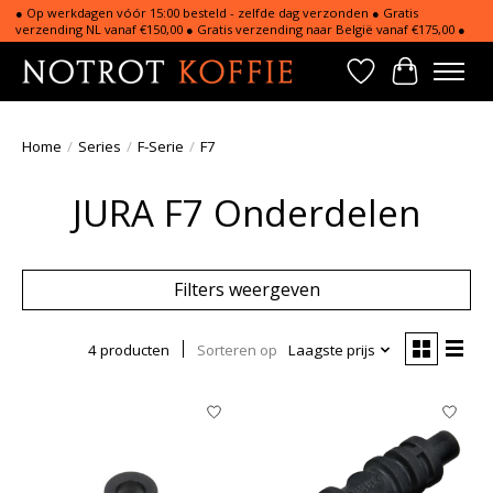
● Op werkdagen vóór 15:00 besteld - zelfde dag verzonden ● Gratis
verzending NL vanaf €150,00 ● Gratis verzending naar België vanaf €175,00 ●
Verlanglijst
Winkelwa
Home
/
Series
/
F-Serie
/
F7
JURA F7 Onderdelen
Filters weergeven
4 producten
Sorteren op
Laagste prijs