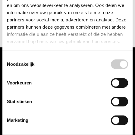
JURA Impressa F-serie
JURA 4-polige
en om ons websiteverkeer te analyseren. Ook delen we
thermoblocksensor
connector met
informatie over uw gebruik van onze site met onze
>2012
thermosensor
(F7/F8/F9)
partners voor social media, adverteren en analyse. Deze
€19,95
partners kunnen deze gegevens combineren met andere
€24,95
informatie die u aan ze heeft verstrekt of die ze hebben
verzameld op basis van uw gebruik van hun services.
Toestemmingsselectie
Noodzakelijk
Hier vindt u vele JURA onderdelen voor uw JURA machine. Kies uw
Voorkeuren
JURA via het menu Series of maak uw keuze via Onderdelen.
Statistieken
Categorieën
Series
Marketing
Onderdelen