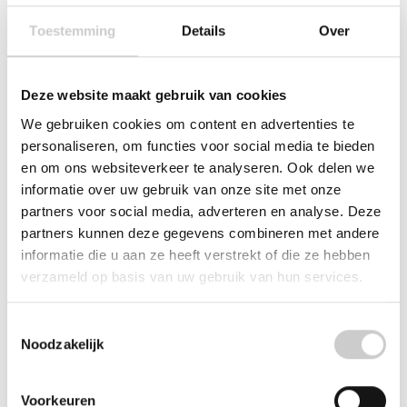
JURA schroef
JURA bevestigingslijst
verzonken 3 x 8 mm
voor XJ-serie
Toestemming
Details
Over
T8 RVS
€24,95
€1,39
Deze website maakt gebruik van cookies
We gebruiken cookies om content en advertenties te
personaliseren, om functies voor social media te bieden
en om ons websiteverkeer te analyseren. Ook delen we
informatie over uw gebruik van onze site met onze
partners voor social media, adverteren en analyse. Deze
partners kunnen deze gegevens combineren met andere
informatie die u aan ze heeft verstrekt of die ze hebben
verzameld op basis van uw gebruik van hun services.
JURA thermoblok
JURA HS-PLUS molen
2010/N (230V /
ME-043
Toestemmingsselectie
1400W) voor J- / XJ-
Noodzakelijk
€174,95
serie
€59,95
Voorkeuren