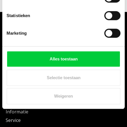
Statistieken
Marketing
Hier vindt u vele JURA onderdelen voor uw JURA machine. Kies uw
JURA via het menu Series of maak uw keuze via Onderdelen.
Alles toestaan
Categorieën
Series
Selectie toestaan
Onderdelen
Onderhoudsproducten
Weigeren
Error Codes en meer
Informatie
Service