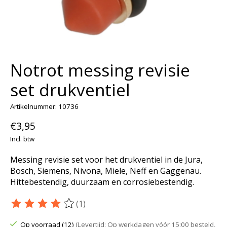
Notrot messing revisie
set drukventiel
Artikelnummer: 10736
€3,95
Incl. btw
Messing revisie set voor het drukventiel in de Jura,
Bosch, Siemens, Nivona, Miele, Neff en Gaggenau.
Hittebestendig, duurzaam en corrosiebestendig.
(1)
De beoordeling van dit product is
4
van de 5
Op voorraad (12)
(Levertijd: Op werkdagen vóór 15:00 besteld,