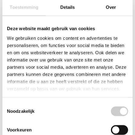
Toestemming
Details
Over
Messing revisie set drukventiel
Deze website maakt gebruik van cookies
Messing revisie set voor het drukventiel in de Jura,
Bosch, Siemens, Nivona, Miele, Neff en Gaggenau.
We gebruiken cookies om content en advertenties te
Hittebestendig, duurzaam en corrosiebestendig.
personaliseren, om functies voor social media te bieden
en om ons websiteverkeer te analyseren. Ook delen we
Leveringsomvang:
informatie over uw gebruik van onze site met onze
1x messing revisie set voor drukventiel
partners voor social media, adverteren en analyse. Deze
Geschikt voor het drukventiel in de:
partners kunnen deze gegevens combineren met andere
Jura
informatie die u aan ze heeft verstrekt of die ze hebben
Bosch
verzameld op basis van uw gebruik van hun services.
Siemens
Nivona
Toestemmingsselectie
Miele
Noodzakelijk
Neff
Gaggenau
Voorkeuren