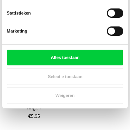
Statistieken
Aanbevolen accessoires
Marketing
Items van productcarrousel
Alles toestaan
Selectie toestaan
Weigeren
JURA drukventiel
inclusief twee o-
ringen
€5,95