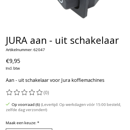
JURA aan - uit schakelaar
Artikelnummer: 62047
€9,95
Incl. btw
Aan - uit schakelaar voor Jura koffiemachines
(0)
De beoordeling van dit product is
0
van de 5
Op voorraad (6)
(Levertijd: Op werkdagen vóór 15:00 besteld,
zelfde dag verzonden!)
Maak een keuze:
*