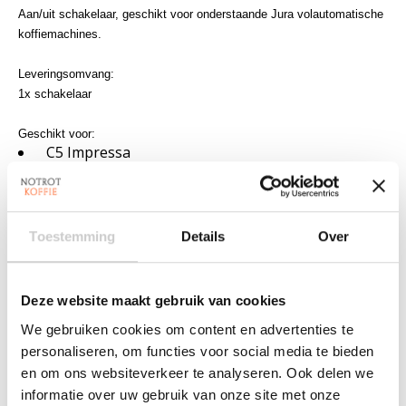
Aan/uit schakelaar, geschikt voor onderstaande Jura volautomatische
koffiemachines.
Leveringsomvang:
1x schakelaar
Geschikt voor:
C5 Impressa
C9 Impressa
E10 Impressa
E20 Impressa
E25 Impressa
Toestemming
Details
Over
E80 Impressa
E85 Impressa
F5 Impressa
Deze website maakt gebruik van cookies
F50 Impressa
We gebruiken cookies om content en advertenties te
F60 Impressa
F7 (G2) Impressa
personaliseren, om functies voor social media te bieden
F70 Impressa
en om ons websiteverkeer te analyseren. Ook delen we
F8 (G2) Impressa
informatie over uw gebruik van onze site met onze