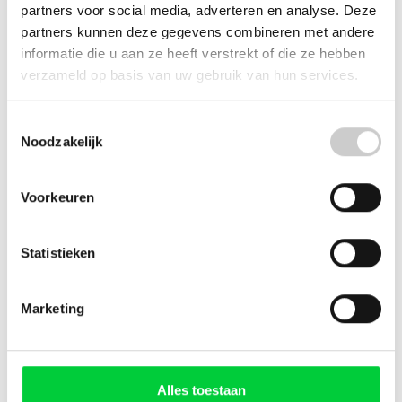
F85 (G2) Impressa
partners voor social media, adverteren en analyse. Deze
F9 Impressa
partners kunnen deze gegevens combineren met andere
F9 (G2)
informatie die u aan ze heeft verstrekt of die ze hebben
F90 Impressa
verzameld op basis van uw gebruik van hun services.
F900
J5 Impressa
J7 Impressa
Toestemmingsselectie
Noodzakelijk
J9 Impressa
J9.2 Impressa
J9.3 Impressa
Voorkeuren
J9.4 Impressa
J10 Impressa
J80 Impressa
Statistieken
J85 Impressa
J90
J95
Marketing
J500
N30 Nespresso
N80 Nespresso
S7 Avantgarde Impressa
Alles toestaan
S9 Avantgarde Impressa