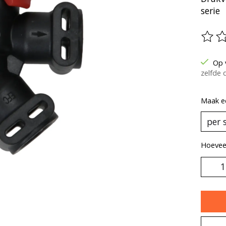
serie
De be
Op 
zelfde 
Maak e
Hoeveel