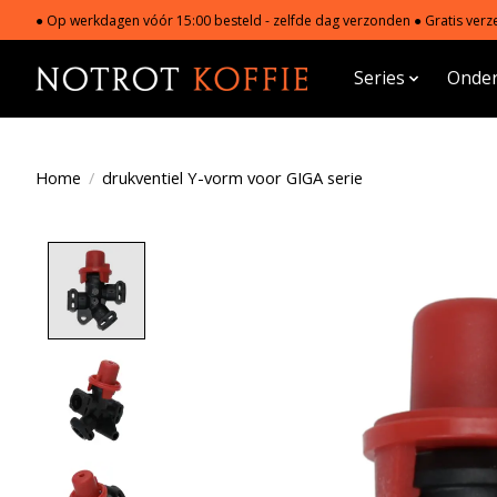
● Op werkdagen vóór 15:00 besteld - zelfde dag verzonden ● Gratis verze
Series
Onder
Home
/
drukventiel Y-vorm voor GIGA serie
Product image slideshow Items