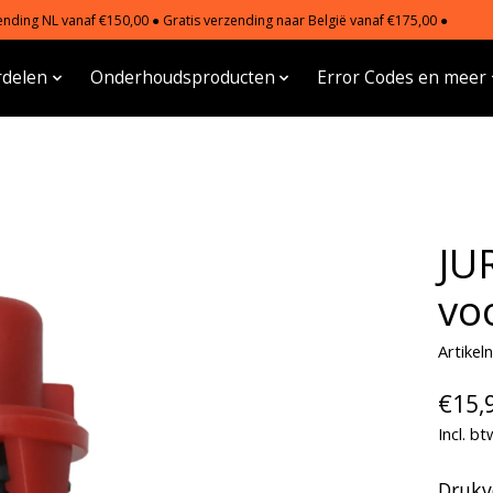
nding NL vanaf €150,00 ● Gratis verzending naar België vanaf €175,00 ●
delen
Onderhoudsproducten
Error Codes en meer
JU
vo
Artike
€15,
Incl. bt
Drukv