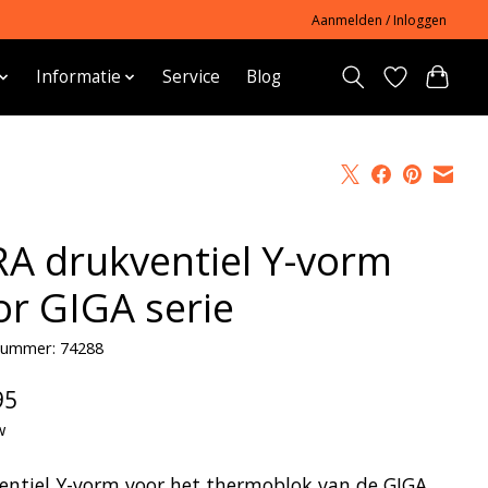
Aanmelden / Inloggen
Informatie
Service
Blog
RA drukventiel Y-vorm
or GIGA serie
lnummer: 74288
95
w
entiel Y-vorm voor het thermoblok van de GIGA