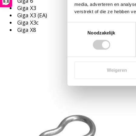
Giga 6
9,8
media, adverteren en analys
Giga X3
verstrekt of die ze hebben v
Giga X3 (EA)
Giga X3c
Toestemmingsselectie
Giga X8
Noodzakelijk
Weigeren
Items van productcarrousel