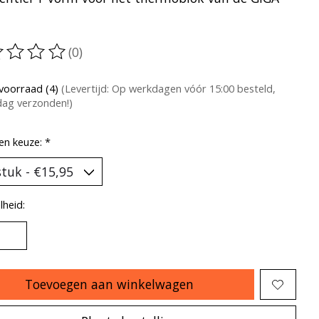
(0)
oordeling van dit product is
0
van de 5
voorraad (4)
(Levertijd: Op werkdagen vóór 15:00 besteld,
dag verzonden!)
en keuze:
*
heid:
Toevoegen aan winkelwagen