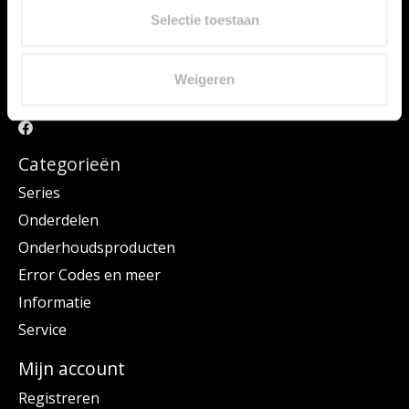
Selectie toestaan
Weigeren
Hier vindt u vele JURA onderdelen voor uw JURA machine. Kies uw
JURA via het menu Series of maak uw keuze via Onderdelen.
Categorieën
Series
Onderdelen
Onderhoudsproducten
Error Codes en meer
Informatie
Service
Mijn account
Registreren