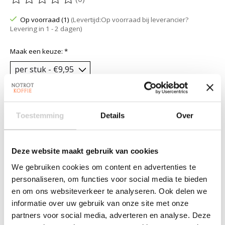
De beoordeling van dit product is
0
van de 5
Op voorraad (1)
(Levertijd:Op voorraad bij leverancier?
Levering in 1 - 2 dagen)
Maak een keuze:
*
Hoeveelheid:
Toestemming
Details
Over
Toevoegen aan winkelwagen
Deze website maakt gebruik van cookies
Aan verlanglijst toevoegen
We gebruiken cookies om content en advertenties te
Plaats bestelling
personaliseren, om functies voor social media te bieden
en om ons websiteverkeer te analyseren. Ook delen we
Toevoegen om te vergelijken
informatie over uw gebruik van onze site met onze
partners voor social media, adverteren en analyse. Deze