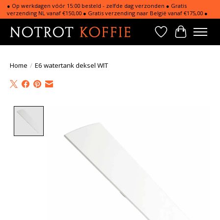
● Op werkdagen vóór 15:00 besteld - zelfde dag verzonden ● Gratis
verzending NL vanaf €150,00 ● Gratis verzending naar België vanaf €175,00 ●
Verlanglijst
Winkelwa
Home
/
E6 watertank deksel WIT
Product image slideshow Items