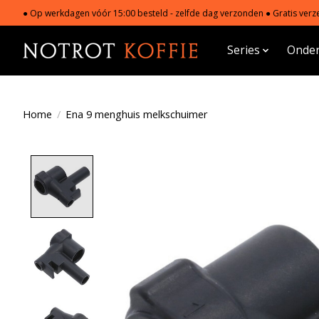
● Op werkdagen vóór 15:00 besteld - zelfde dag verzonden ● Gratis verze
Series
Onder
Home
/
Ena 9 menghuis melkschuimer
Product image slideshow Items