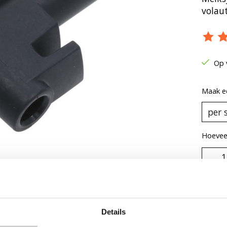
volau
De be
Op 
Maak e
Hoeveel
Details