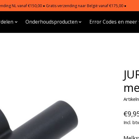
nding NL vanaf €150,00 ● Gratis verzending naar België vanaf €175,00 ●
delen
Onderhoudsproducten
Error Codes en meer
JU
me
Artike
€9,9
Incl. bt
Melks