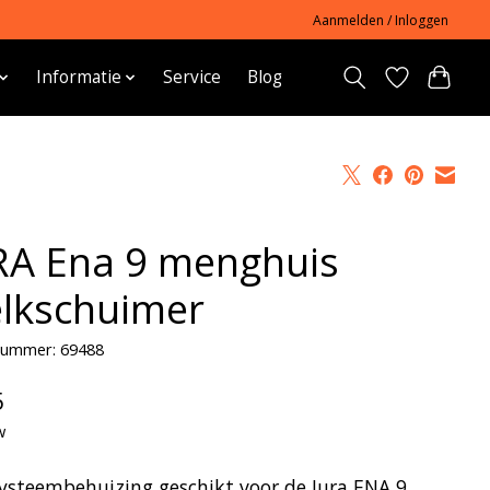
Aanmelden / Inloggen
Informatie
Service
Blog
RA Ena 9 menghuis
lkschuimer
lnummer: 69488
5
w
ysteembehuizing geschikt voor de Jura ENA 9