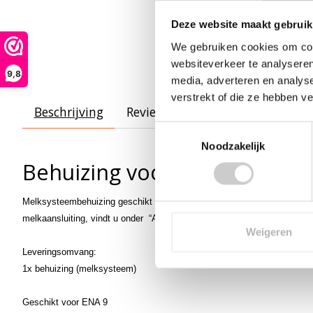
Deze website maakt gebruik
We gebruiken cookies om cont
websiteverkeer te analyseren
9,8
media, adverteren en analys
verstrekt of die ze hebben v
Beschrijving
Reviews (1)
Toestemmingsselectie
Noodzakelijk
Behuizing voor melkopschu
Melksysteembehuizing geschikt voor de Jura ENA 9 volautomatische k
melkaansluiting, vindt u onder “Aanbevolen accessoires” .
Weigeren
Leveringsomvang:
1x behuizing (melksysteem)
Geschikt voor ENA 9