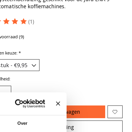
tomatische koffiemachines.
(1)
oordeling van dit product is
5
van de 5
voorraad (9)
en keuze:
*
heid:
Toevoegen aan winkelwagen
Over
Plaats bestelling