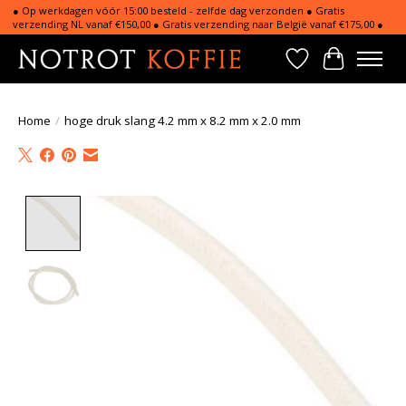
● Op werkdagen vóór 15:00 besteld - zelfde dag verzonden ● Gratis
verzending NL vanaf €150,00 ● Gratis verzending naar België vanaf €175,00 ●
Verlanglijst
Winkelwa
Home
/
hoge druk slang 4.2 mm x 8.2 mm x 2.0 mm
Product image slideshow Items