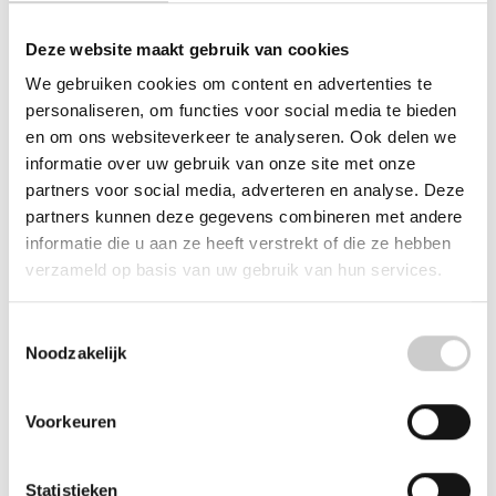
Deze website maakt gebruik van cookies
Beschrijving
Reviews (1)
We gebruiken cookies om content en advertenties te
personaliseren, om functies voor social media te bieden
Dit is de siliconenslang die bij vele Jura modellen als drukslang wordt
en om ons websiteverkeer te analyseren. Ook delen we
gebruikt. Veelal zitten deze slangen rechtstreeks of via een nippel aan
informatie over uw gebruik van onze site met onze
het thermoblok verbonden.
partners voor social media, adverteren en analyse. Deze
partners kunnen deze gegevens combineren met andere
Leveringsomvang:
informatie die u aan ze heeft verstrekt of die ze hebben
1 x siliconenslang 21 cm of 1 mtr (keuze maken)
verzameld op basis van uw gebruik van hun services.
Afmetingen: • Buiten-Ø: 8,2 mm • Binnen-Ø: 4,2 mm •
Wanddikte: 2,0 mm
Toestemmingsselectie
Noodzakelijk
Voorkeuren
Aanbevolen accessoires
Statistieken