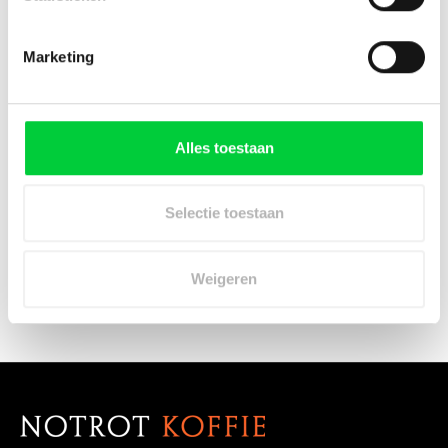
Items van productcarrousel
Marketing
Alles toestaan
Selectie toestaan
JURA Slangklem,
bevestigingsplaat en
klemveer
Weigeren
€2,25