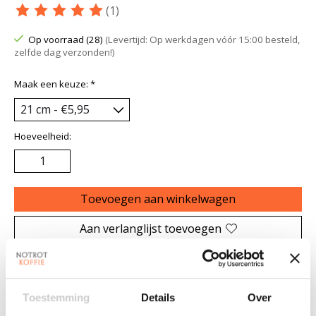
(1)
De beoordeling van dit product is
5
van de 5
Op voorraad (28)
(Levertijd: Op werkdagen vóór 15:00 besteld,
zelfde dag verzonden!)
Maak een keuze:
*
Hoeveelheid:
Toevoegen aan winkelwagen
Aan verlanglijst toevoegen
Plaats bestelling
Toevoegen om te vergelijken
Toestemming
Details
Over