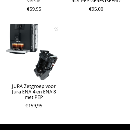
versie
met PEP GEREVISEERD
€59,95
€95,00
JURA Zetgroep voor
Jura ENA 4 en ENA 8
met PEP
€159,95