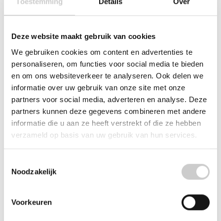
Toestemming
Details
Over
met vet
ENA 4 en 8
€13,95
€14,95
Deze website maakt gebruik van cookies
We gebruiken cookies om content en advertenties te
personaliseren, om functies voor social media te bieden
en om ons websiteverkeer te analyseren. Ook delen we
informatie over uw gebruik van onze site met onze
partners voor social media, adverteren en analyse. Deze
partners kunnen deze gegevens combineren met andere
informatie die u aan ze heeft verstrekt of die ze hebben
verzameld op basis van uw gebruik van hun services.
JURA Sensor -
JURA Sensor -
waterniveau (voor
waterniveau voor X /
Toestemmingsselectie
type zie beschrijving)
Z-serie
Noodzakelijk
€16,95
€16,95
Voorkeuren