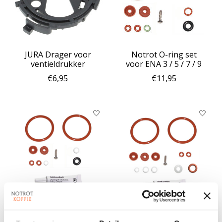
JURA Drager voor
Notrot O-ring set
ventieldrukker
voor ENA 3 / 5 / 7 / 9
€6,95
€11,95
Notrot O-ring set
Notrot O-ring set
voor ENA 3 / 5 / 7 / 9
compleet met vet voor