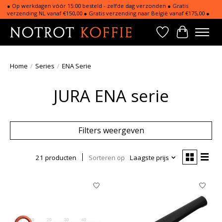
● Op werkdagen vóór 15:00 besteld - zelfde dag verzonden ● Gratis
verzending NL vanaf €150,00 ● Gratis verzending naar België vanaf €175,00 ●
Verlanglijst
Winkelwa
Home
/
Series
/
ENA Serie
JURA ENA serie
Filters weergeven
21 producten
Sorteren op
Laagste prijs