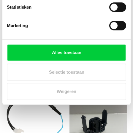
Statistieken
Marketing
Alles toestaan
JURA thermosensor
JURA D6, Impressa
voor ENA (300mm)
C/Ena-serie
stoomventiel
€16,95
Selectie toestaan
€16,95
Weigeren