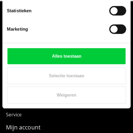
Statistieken
Marketing
Hier vindt u vele JURA onderdelen voor uw JURA machine. Kies uw
JURA via het menu Series of maak uw keuze via Onderdelen.
Alles toestaan
Categorieën
Series
Selectie toestaan
Onderdelen
Onderhoudsproducten
Weigeren
Error Codes en meer
Informatie
Service
Mijn account