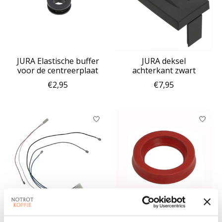
JURA Elastische buffer
JURA deksel
voor de centreerplaat
achterkant zwart
€2,95
€7,95
JURA 4-polige
JURA O-ring / Keerring