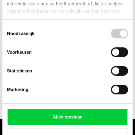
Microschakelaar (XC055V-81-Z190)
informatie die u aan ze heeft verstrekt of die ze hebben
verzameld op basis van uw gebruik van hun services.
De microschakelaar bevindt zich boven in het
apparaat boven de molen, vlakbij het bonenreservoir,
Toestemmingsselectie
op een plastic steun.
Noodzakelijk
Leveringsomvang:
Voorkeuren
1x microschakelaar
Geschikt voor:
Statistieken
ENA 3
ENA 5
ENA 7
Marketing
ENA 9
Alles toestaan