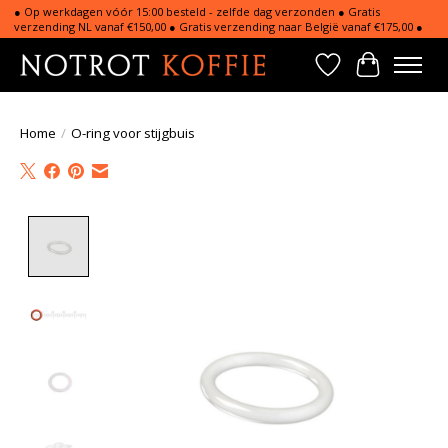
● Op werkdagen vóór 15:00 besteld - zelfde dag verzonden ● Gratis
verzending NL vanaf €150,00 ● Gratis verzending naar België vanaf €175,00 ●
Verlanglijst
Winkelwa
Home
/
O-ring voor stijgbuis
Product image slideshow Items