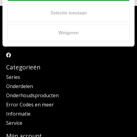
Selectie toestaan
Weigeren
Hier vindt u vele JURA onderdelen voor uw JURA machine. Kies uw
JURA via het menu Series of maak uw keuze via Onderdelen.
Categorieën
Series
Onderdelen
Onderhoudsproducten
Error Codes en meer
Informatie
Service
Mijn account