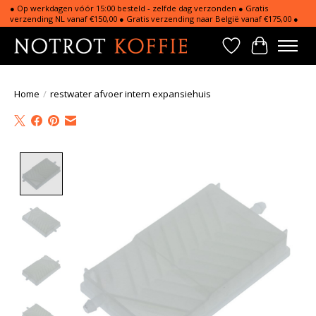
● Op werkdagen vóór 15:00 besteld - zelfde dag verzonden ● Gratis
verzending NL vanaf €150,00 ● Gratis verzending naar België vanaf €175,00 ●
Verlanglijst
Winkelwa
Home
/
restwater afvoer intern expansiehuis
Product image slideshow Items