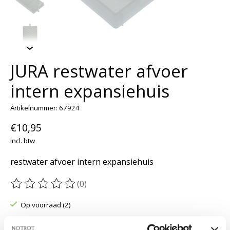
JURA restwater afvoer
intern expansiehuis
Artikelnummer: 67924
€10,95
Incl. btw
restwater afvoer intern expansiehuis
(0)
De beoordeling van dit product is
0
van de 5
Op voorraad (2)
Maak een keuze:
*