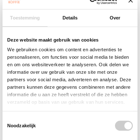
Toestemming
Details
Over
Hoeveelheid:
Deze website maakt gebruik van cookies
Toevoegen aan winkelwagen
We gebruiken cookies om content en advertenties te
personaliseren, om functies voor social media te bieden
Aan verlanglijst toevoegen
en om ons websiteverkeer te analyseren. Ook delen we
informatie over uw gebruik van onze site met onze
Plaats bestelling
partners voor social media, adverteren en analyse. Deze
partners kunnen deze gegevens combineren met andere
Toevoegen om te vergelijken
informatie die u aan ze heeft verstrekt of die ze hebben
verzameld op basis van uw gebruik van hun services.
Reviews (0)
Toestemmingsselectie
Noodzakelijk
0
sterren op basis van
0