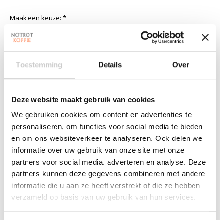
Maak een keuze:
*
Hoeveelheid:
Toestemming
Details
Over
Toevoegen aan winkelwagen
Deze website maakt gebruik van cookies
We gebruiken cookies om content en advertenties te
Aan verlanglijst toevoegen
personaliseren, om functies voor social media te bieden
Plaats bestelling
en om ons websiteverkeer te analyseren. Ook delen we
informatie over uw gebruik van onze site met onze
Toevoegen om te vergelijken
partners voor social media, adverteren en analyse. Deze
partners kunnen deze gegevens combineren met andere
informatie die u aan ze heeft verstrekt of die ze hebben
verzameld op basis van uw gebruik van hun services.
Beschrijving
Reviews (1)