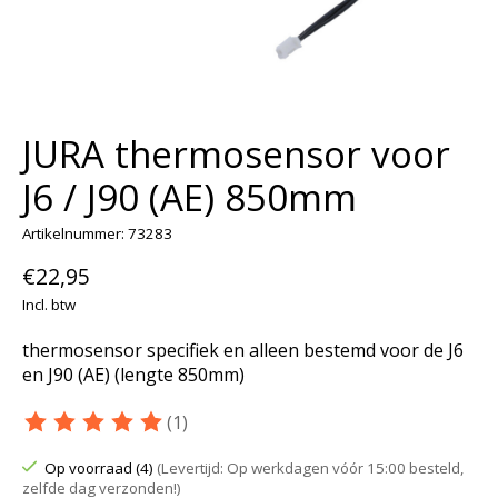
JURA thermosensor voor
J6 / J90 (AE) 850mm
Artikelnummer: 73283
€22,95
Incl. btw
thermosensor specifiek en alleen bestemd voor de J6
en J90 (AE) (lengte 850mm)
(1)
De beoordeling van dit product is
5
van de 5
Op voorraad (4)
(Levertijd: Op werkdagen vóór 15:00 besteld,
zelfde dag verzonden!)