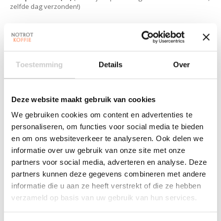
zelfde dag verzonden!)
Maak een keuze:
*
Toestemming
Details
Over
Hoeveelheid:
Deze website maakt gebruik van cookies
Toevoegen aan winkelwagen
We gebruiken cookies om content en advertenties te
personaliseren, om functies voor social media te bieden
Aan verlanglijst toevoegen
en om ons websiteverkeer te analyseren. Ook delen we
Plaats bestelling
informatie over uw gebruik van onze site met onze
partners voor social media, adverteren en analyse. Deze
Toevoegen om te vergelijken
partners kunnen deze gegevens combineren met andere
informatie die u aan ze heeft verstrekt of die ze hebben
verzameld op basis van uw gebruik van hun services.
Beschrijving
Reviews (2)