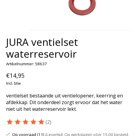
JURA ventielset
waterreservoir
Artikelnummer: 58637
€14,95
Incl. btw
ventielset bestaande uit ventielopener, keerring en
afdekkap. Dit onderdeel zorgt ervoor dat het water
niet uit het waterreservoir lekt.
(2)
De beoordeling van dit product is
5
van de 5
Op voorraad (11)
(Levertijd: Op werkdagen vóór 15:00 besteld,