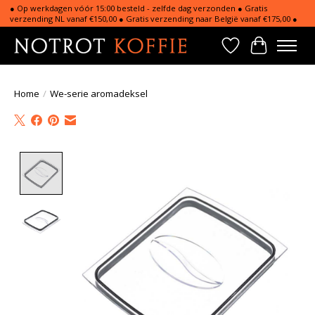
● Op werkdagen vóór 15:00 besteld - zelfde dag verzonden ● Gratis
verzending NL vanaf €150,00 ● Gratis verzending naar België vanaf €175,00 ●
Verlanglijst
Winkelwa
Home
/
We-serie aromadeksel
Product image slideshow Items