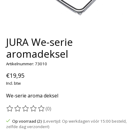
JURA We-serie
aromadeksel
Artikelnummer: 73010
€19,95
Incl. btw
We-serie aroma deksel
(0)
De beoordeling van dit product is
0
van de 5
Op voorraad (2)
(Levertijd: Op werkdagen vóór 15:00 besteld,
zelfde dag verzonden!)