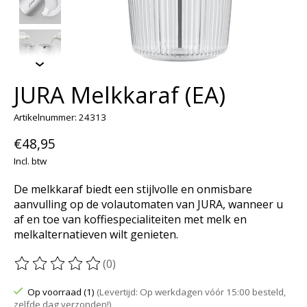
JURA Melkkaraf (EA)
Artikelnummer: 24313
€48,95
Incl. btw
De melkkaraf biedt een stijlvolle en onmisbare
aanvulling op de volautomaten van JURA, wanneer u
af en toe van koffiespecialiteiten met melk en
melkalternatieven wilt genieten.
(0)
De beoordeling van dit product is
0
van de 5
Op voorraad (1)
(Levertijd: Op werkdagen vóór 15:00 besteld,
zelfde dag verzonden!)