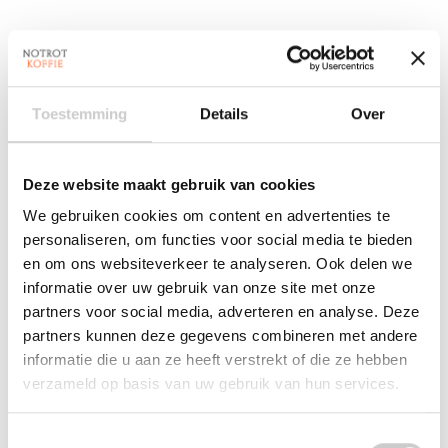
Melkkaraf
Chic, praktisch, hygiënisch
De melkkaraf biedt een stijlvolle en onmisbare
Toestemming
Details
Over
aanvulling op de volautomaten van JURA, wanneer u
af en toe van koffiespecialiteiten met melk en
melkalternatieven wilt genieten.
Deze website maakt gebruik van cookies
Met zijn geribbelde oppervlaktestructuur is de
We gebruiken cookies om content en advertenties te
melkkaraf een echte blikvanger en zorgt hij in zijn
personaliseren, om functies voor social media te bieden
uitvoering voor een vaste grip. Ook bij het vullen laat
en om ons websiteverkeer te analyseren. Ook delen we
hij zich dankzij zwenkbaar draaideksel van zijn
informatie over uw gebruik van onze site met onze
functionele en esthetische kant zien. De melkkaraf
partners voor social media, adverteren en analyse. Deze
biedt met twee verwisselbare siliconen adapters een
partners kunnen deze gegevens combineren met andere
praktische en niet mis te verstane aanduiding van
informatie die u aan ze heeft verstrekt of die ze hebben
melkalternatieven (foto 5) en past met zijn formaat in
elke koelkast.
verzameld op basis van uw gebruik van hun services.
Inhoud reservoir
0.5 l
Toestemmingsselectie