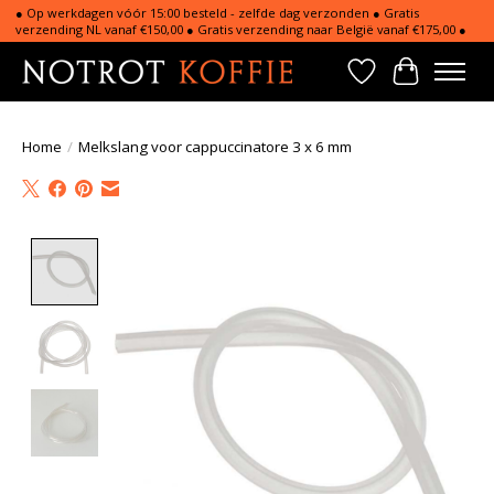
● Op werkdagen vóór 15:00 besteld - zelfde dag verzonden ● Gratis
verzending NL vanaf €150,00 ● Gratis verzending naar België vanaf €175,00 ●
Verlanglijst
Winkelwa
Home
/
Melkslang voor cappuccinatore 3 x 6 mm
Product image slideshow Items