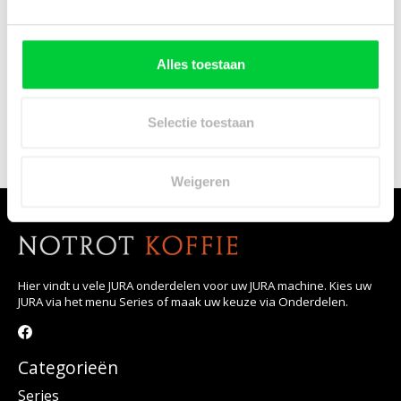
Alles toestaan
JURA Giga-serie nippel
JURA slangnippel
cappuccinatore HP2
melkschuimer (HP1)
Selectie toestaan
€3,95
€2,95
Weigeren
Hier vindt u vele JURA onderdelen voor uw JURA machine. Kies uw
JURA via het menu Series of maak uw keuze via Onderdelen.
Categorieën
Series