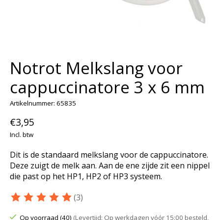
Notrot Melkslang voor
cappuccinatore 3 x 6 mm
Artikelnummer: 65835
€3,95
Incl. btw
Dit is de standaard melkslang voor de cappuccinatore.
Deze zuigt de melk aan. Aan de ene zijde zit een nippel
die past op het HP1, HP2 of HP3 systeem.
(3)
De beoordeling van dit product is
5
van de 5
Op voorraad (40)
(Levertijd: Op werkdagen vóór 15:00 besteld,