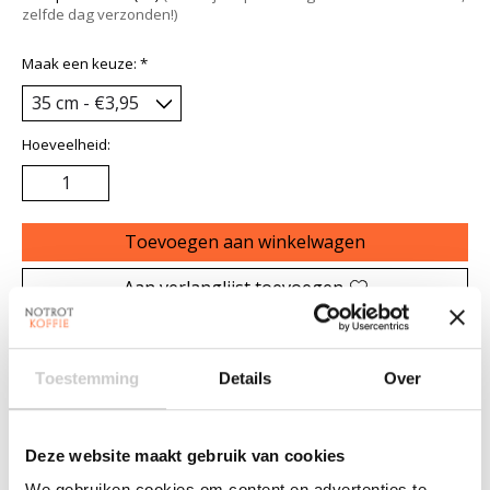
zelfde dag verzonden!)
Maak een keuze:
*
Hoeveelheid:
Toevoegen aan winkelwagen
Aan verlanglijst toevoegen
Plaats bestelling
Toestemming
Details
Over
Toevoegen om te vergelijken
Deze website maakt gebruik van cookies
Beschrijving
Reviews (3)
We gebruiken cookies om content en advertenties te