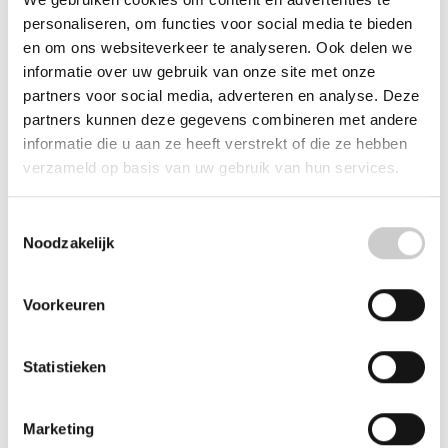
personaliseren, om functies voor social media te bieden
en om ons websiteverkeer te analyseren. Ook delen we
Melk slang voor cappuccinatore 3 x 6
informatie over uw gebruik van onze site met onze
mm
partners voor social media, adverteren en analyse. Deze
Dit is de standaard melkslang voor de cappuccinatore.
partners kunnen deze gegevens combineren met andere
Deze zuigt de melk aan. Aan de ene zijde zit een nippel
informatie die u aan ze heeft verstrekt of die ze hebben
die past op het HP1, HP2 of HP3 systeem.
verzameld op basis van uw gebruik van hun services.
Toestemmingsselectie
Noodzakelijk
Aanbevolen accessoires
Voorkeuren
Items van productcarrousel
Statistieken
Marketing