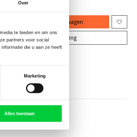
Over
Toevoegen aan winkelwagen
 media te bieden en om ons
Plaats bestelling
ze partners voor social
nformatie die u aan ze heeft
oegen om te vergelijken
Marketing
Alles toestaan
e zetgroep gaat.