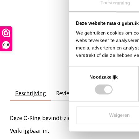
Toestemming
Deze website maakt gebruik
We gebruiken cookies om cont
websiteverkeer te analyseren
9,8
media, adverteren en analys
verstrekt of die ze hebben v
Toestemmingsselectie
Noodzakelijk
Beschrijving
Reviews (2)
Weigeren
Deze O-Ring bevindt zich op de kleine inlaatpijp v
Verkrijgbaar in: