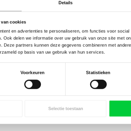
Details
 van cookies
ent en advertenties te personaliseren, om functies voor social
. Ook delen we informatie over uw gebruik van onze site met on
e. Deze partners kunnen deze gegevens combineren met andere i
Toev
erzameld op basis van uw gebruik van hun services.
Voorkeuren
Statistieken
Selectie toestaan
an het drainageventiel die in de onderste zuiger van d