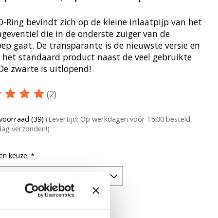
-Ring bevindt zich op de kleine inlaatpijp van het
geventiel die in de onderste zuiger van de
oep gaat. De transparante is de nieuwste versie en
 het standaard product naast de veel gebruikte
De zwarte is uitlopend!
(2)
oordeling van dit product is
5
van de 5
voorraad (39)
(Levertijd: Op werkdagen vóór 15:00 besteld,
dag verzonden!)
en keuze:
*
heid: