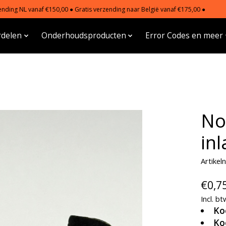
nding NL vanaf €150,00 ● Gratis verzending naar België vanaf €175,00 ●
delen
Onderhoudsproducten
Error Codes en meer
No
inl
Artike
€0,7
Incl. bt
Ko
Ko