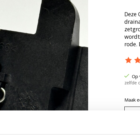
Deze O
draina
zetgr
wordt
rode. 
De be
Op 
zelfde 
Maak e
Hoeveel