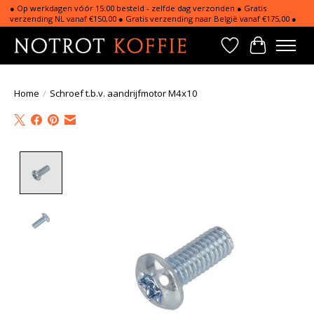
● Op werkdagen vóór 15:00 besteld - zelfde dag verzonden ● Gratis
verzending NL vanaf €150,00 ● Gratis verzending naar België vanaf €175,00 ●
Verlanglijst
Winkelwa
Home
/
Schroef t.b.v. aandrijfmotor M4x10
Product image slideshow Items