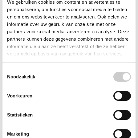
We gebruiken cookies om content en advertenties te
Beschrijving
Reviews (0)
personaliseren, om functies voor social media te bieden
en om ons websiteverkeer te analyseren. Ook delen we
Schroef (bolkop / M4x10mm)
informatie over uw gebruik van onze site met onze
partners voor social media, adverteren en analyse. Deze
Met deze schroef wordt de zetgroep van uw Jura ENA
partners kunnen deze gegevens combineren met andere
5 EA, ENA 8, ENA Micro en Impressa A-Series
informatie die u aan ze heeft verstrekt of die ze hebben
vastgezet.
verzameld op basis van uw gebruik van hun services.
Leveringsomvang:
1x schroef (bolkop / M4x10mm)
Toestemmingsselectie
Geschikt voor:
Noodzakelijk
A1
A5 Impressa
Voorkeuren
A7
A9 Impressa
ENA 4 (EA)
Statistieken
ENA 4 (EB)
ENA 5 (EA)
ENA 8
Marketing