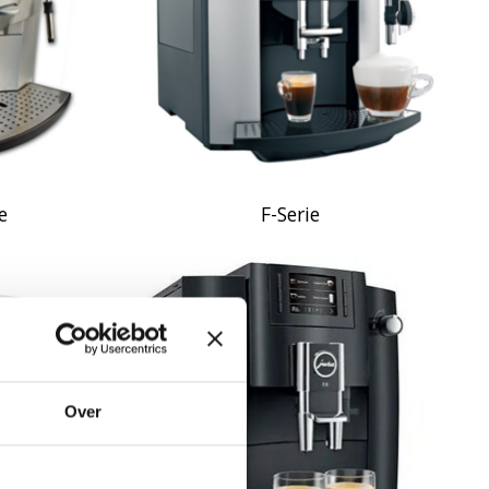
e
F-Serie
Over