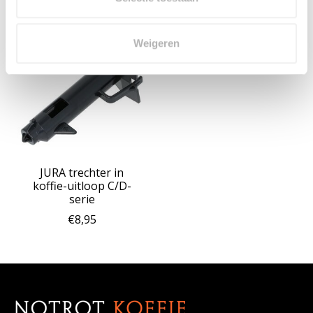
Items van productcarrousel
Weigeren
JURA trechter in
koffie-uitloop C/D-
serie
€8,95