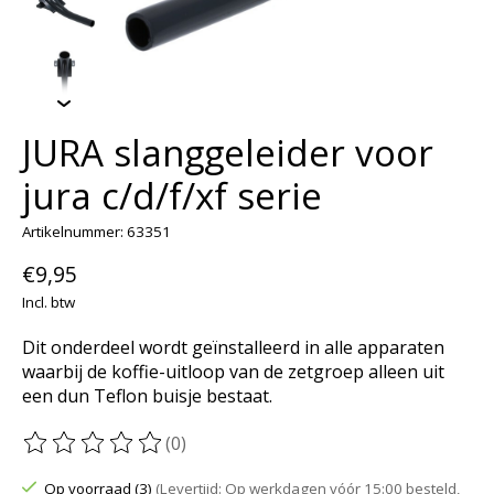
JURA slanggeleider voor
jura c/d/f/xf serie
Artikelnummer: 63351
€9,95
Incl. btw
Dit onderdeel wordt geïnstalleerd in alle apparaten
waarbij de koffie-uitloop van de zetgroep alleen uit
een dun Teflon buisje bestaat.
(0)
De beoordeling van dit product is
0
van de 5
Op voorraad (3)
(Levertijd: Op werkdagen vóór 15:00 besteld,