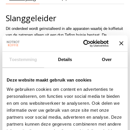
Slanggeleider
Dit onderdeel wordt geïnstalleerd in alle apparaten waarbij de koffietuit
van de zetgroep alleen uit een dun Teflon buisje bestaat. De
slanggeleider is geschikt voor de onderstaande Jura Impressa en Aeg
Cafamosa koffiemachines.
Toestemming
Details
Over
Leveringsomvang:
1x slanggeleider
Geschikt voor:
Deze website maakt gebruik van cookies
C5 Impressa
We gebruiken cookies om content en advertenties te
C50 Impressa
personaliseren, om functies voor social media te bieden
C55 Impressa
en om ons websiteverkeer te analyseren. Ook delen we
C60 Impressa
informatie over uw gebruik van onze site met onze
C65 Impressa
C9 Impressa
partners voor social media, adverteren en analyse. Deze
C90 Impressa
partners kunnen deze gegevens combineren met andere