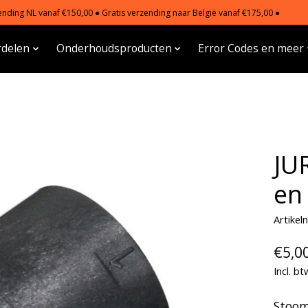
nding NL vanaf €150,00 ● Gratis verzending naar België vanaf €175,00 ●
delen
Onderhoudsproducten
Error Codes en meer
JU
en
Artike
€5,0
Incl. bt
Stooms