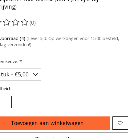
ijving)
(0)
oordeling van dit product is
0
van de 5
voorraad (4)
(Levertijd: Op werkdagen vóór 15:00 besteld,
dag verzonden!)
en keuze:
*
heid:
Toevoegen aan winkelwagen