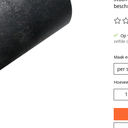
beschr
De be
Op 
zelfde 
Maak e
Hoeveel