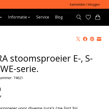
Aanmelden / Inloggen
Informatie
Service
Blog
RA stoomsproeier E-, S-
 WE-serie.
lnummer: 74621
0
w
proeier voor diverse Jura's (zie lijst bij