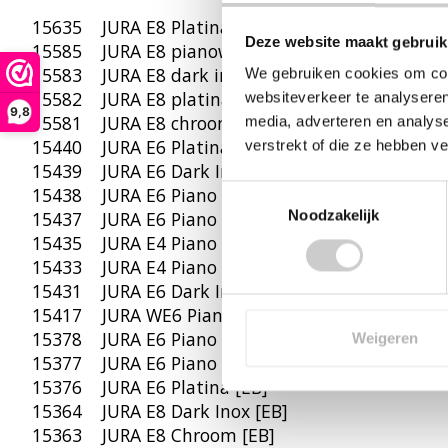
15635 JURA E8 Platina [EB]
Deze website maakt gebruik
15585 JURA E8 pianowhite [EC]
15583 JURA E8 dark inox [EC]
We gebruiken cookies om cont
15582 JURA E8 platina [EC]
websiteverkeer te analyseren
9,8
15581 JURA E8 chroom [EC]
media, adverteren en analys
15440 JURA E6 Platina [EC]
verstrekt of die ze hebben v
15439 JURA E6 Dark Inox [EC]
15438 JURA E6 Piano White [EC]
Toestemmingsselectie
Noodzakelijk
15437 JURA E6 Piano Black [EC]
15435 JURA E4 Piano Black [EA]
15433 JURA E4 Piano White [EA]
15431 JURA E6 Dark Inox [EB]
15417 JURA WE6 Piano Black [EA]
15378 JURA E6 Piano White [EB]
Weigeren
15377 JURA E6 Piano Black [EB]
15376 JURA E6 Platina [EB]
15364 JURA E8 Dark Inox [EB]
15363 JURA E8 Chroom [EB]