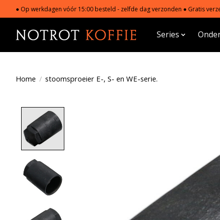
● Op werkdagen vóór 15:00 besteld - zelfde dag verzonden ● Gratis verze
Series
Onder
Home
/
stoomsproeier E-, S- en WE-serie.
Product image slideshow Items