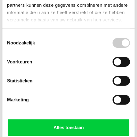
partners kunnen deze gegevens combineren met andere
informatie die u aan ze heeft verstrekt of die ze hebben
Watertankdeksel Jura Impressa J/XJ
verzameld op basis van uw gebruik van hun services.
Deze watertankdeksel wordt geleverd in de kleur
zilver en is geschikt voor de hieronder vermelde Jura
Toestemmingsselectie
Impressa J en XJ series.
Noodzakelijk
Leveringsomvang:
1x Jura watertankdeksel
Voorkeuren
Geschikt voor:
Statistieken
J9.3 Impressa
XJ5 GII Impressa
XJ5 Impressa
Marketing
XJ9 GII Impressa
XJ9 Impressa
Alles toestaan