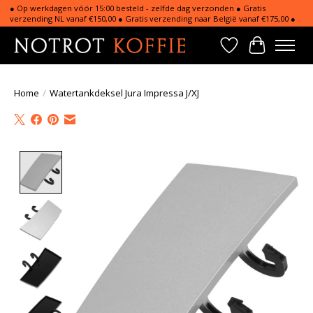
● Op werkdagen vóór 15:00 besteld - zelfde dag verzonden ● Gratis
verzending NL vanaf €150,00 ● Gratis verzending naar België vanaf €175,00 ●
Verlanglijst
Winkelwa
Home
/
Watertankdeksel Jura Impressa J/XJ
Product image slideshow Items