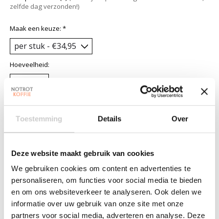
zelfde dag verzonden!)
Maak een keuze:
*
Hoeveelheid:
Toevoegen aan winkelwagen
Toestemming
Details
Over
Aan verlanglijst toevoegen
Plaats bestelling
Deze website maakt gebruik van cookies
We gebruiken cookies om content en advertenties te
Toevoegen om te vergelijken
personaliseren, om functies voor social media te bieden
en om ons websiteverkeer te analyseren. Ook delen we
informatie over uw gebruik van onze site met onze
Beschrijving
Reviews (0)
partners voor social media, adverteren en analyse. Deze