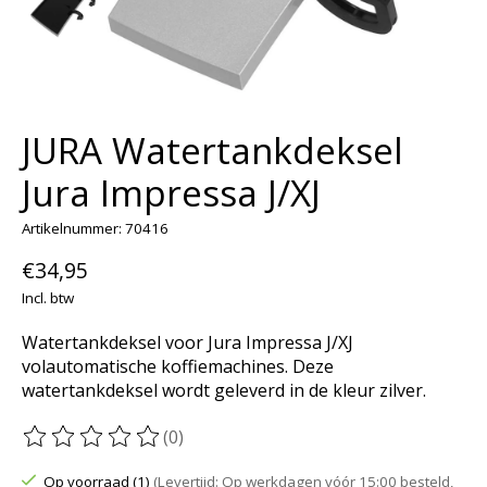
JURA Watertankdeksel
Jura Impressa J/XJ
Artikelnummer: 70416
€34,95
Incl. btw
Watertankdeksel voor Jura Impressa J/XJ
volautomatische koffiemachines. Deze
watertankdeksel wordt geleverd in de kleur zilver.
(0)
De beoordeling van dit product is
0
van de 5
Op voorraad (1)
(Levertijd: Op werkdagen vóór 15:00 besteld,