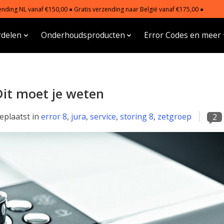
nding NL vanaf €150,00 ● Gratis verzending naar België vanaf €175,00 ●
delen
Onderhoudsproducten
Error Codes en meer
 Dit moet je weten
eplaatst in
error 8
,
jura
,
service
,
storing 8
,
zetgroep
2