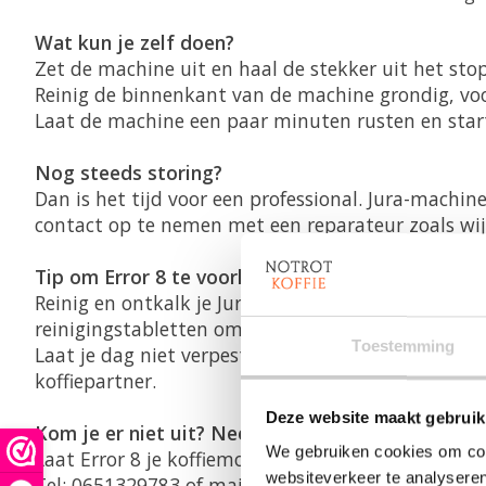
Wat kun je zelf doen?
Zet de machine uit en haal de stekker uit het sto
Reinig de binnenkant van de machine grondig, v
Laat de machine een paar minuten rusten en star
Nog steeds storing?
Dan is het tijd voor een professional. Jura-machin
contact op te nemen met een reparateur zoals wij
Tip om Error 8 te voorkomen:
Reinig en ontkalk je Jura regelmatig volgens het
reinigingstabletten om vet- en koffieresten in de 
Toestemming
Laat je dag niet verpesten door een foutmelding — 
koffiepartner.
Deze website maakt gebruik
Kom je er niet uit? Neem contact op met ons voor
We gebruiken cookies om cont
Laat Error 8 je koffiemoment niet verpesten – bel 
websiteverkeer te analyseren
Tel: 0651329783 of mail:
info@notrot.nl