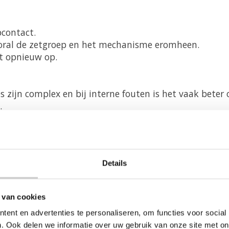
pcontact.
ooral de zetgroep en het mechanisme eromheen.
t opnieuw op.
es zijn complex en bij interne fouten is het vaak beter
.
 onderhoudsprogramma. Gebruik ook de juiste
zetgroep te verwijderen.
Details
met een beetje zorg blijft je Jura jarenlang je trouwe
 van cookies
 snelle hulp!
ent en advertenties te personaliseren, om functies voor social
of mail ons voor persoonlijk advies!
. Ook delen we informatie over uw gebruik van onze site met on