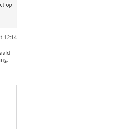
act op
at 12:14
aald
ing.