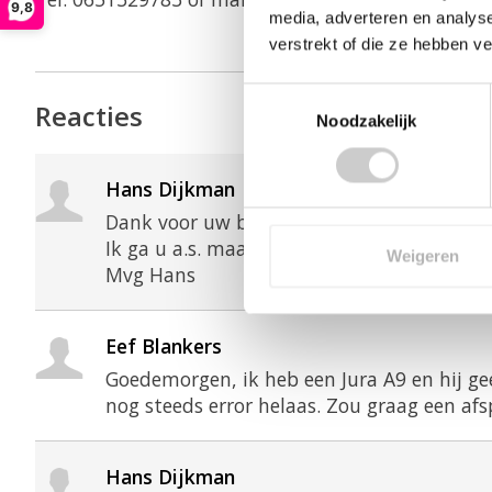
9,8
media, adverteren en analys
verstrekt of die ze hebben v
Toestemmingsselectie
Reacties
Noodzakelijk
Hans Dijkman
Dank voor uw bericht.
Ik ga u a.s. maandag even contacten om di
Weigeren
Mvg Hans
Eef Blankers
Goedemorgen, ik heb een Jura A9 en hij gee
nog steeds error helaas. Zou graag een af
Hans Dijkman