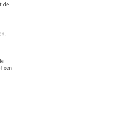
t de
en.
de
of een