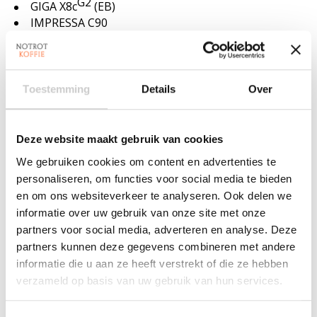
G2
GIGA X8c
(EB)
IMPRESSA C90
IMPRESSA F55
IMPRESSA S9
IMPRESSA XF50
IMPRESSA XS9
Toestemming
Details
Over
IMPRESSA XS95
J10 (EA)
J6
Deze website maakt gebruik van cookies
J8 (EA)
J8 twin (EA)
We gebruiken cookies om content en advertenties te
J90
personaliseren, om functies voor social media te bieden
J95
en om ons websiteverkeer te analyseren. Ook delen we
S8 (2018)
informatie over uw gebruik van onze site met onze
S8 (EA)
partners voor social media, adverteren en analyse. Deze
S8 (EB)
partners kunnen deze gegevens combineren met andere
S80 (2018)
informatie die u aan ze heeft verstrekt of die ze hebben
W8 (EA)
verzameld op basis van uw gebruik van hun services.
W8 (INTA)
WE8 (2019)