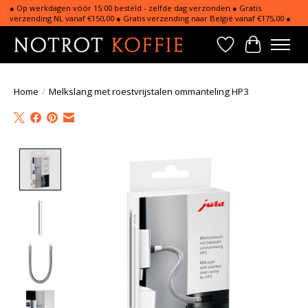
● Op werkdagen vóór 15:00 besteld - zelfde dag verzonden ● Gratis
verzending NL vanaf €150,00 ● Gratis verzending naar België vanaf €175,00 ●
Verlanglijst
Winkelwa
Home
/
Melkslang met roestvrijstalen ommanteling HP3
Product image slideshow Items